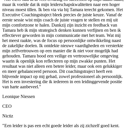
maar ik voelde dat ik mijn leiderschapskwaliteiten naar een hoger
niveau moest tillen. Ik ben via via bij Tamara terecht gekomen. Het
Executive Coachingstraject bleek precies de juiste keuze. Vanaf de
eerste sessie wist mijn coach de juiste vragen te stellen en mij uit
mijn comfortzone te halen. Dankzij zijn inzicht en feedback van
Tamara heb ik mijn strategisch denken kunnen verfijnen en ben ik
effectiever geworden in mijn communicatie met het team. Wat mij
het meest raakte, was de focus op persoonlijke ontwikkeling naast
de zakelijke doelen. Ik ontdekte nieuwe vaardigheden en versterkte
mijn zelfvertrouwen op een manier die ik niet voor mogelijk had
gehouden. Tamara bood een veilige en vertrouwelijke omgeving
waarin ik openlijk kon reflecteren op mijn zwakke punten. Het
resultaat was niet alleen een betere leider, maar ook een gelukkiger
en meer gebalanceerd persoon. Dit coachingstraject heeft een
blijvende impact op mij gehad, zowel professioneel als persoonlijk.
Het is een investering die ik iedereen in een leidinggevende positie
van harte aanbeveel."
Leonique Niessen
CEO
Nictiz
"Een leider is pas een echt goede leider als zij zichzelf goed kent.