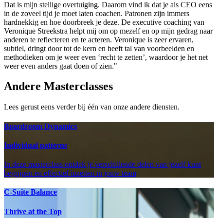
Dat is mijn stellige overtuiging. Daarom vind ik dat je als CEO eens
in de zoveel tijd je moet laten coachen. Patronen zijn immers
hardnekkig en hoe doorbreek je deze. De executive coaching van
Veronique Streekstra helpt mij om op mezelf en op mijn gedrag naar
anderen te reflecteren en te acteren. Veronique is zeer ervaren,
subtiel, dringt door tot de kern en heeft tal van voorbeelden en
methodieken om je weer even ‘recht te zetten’, waardoor je het net
weer even anders gaat doen of zien."
Andere Masterclasses
Lees gerust eens verder bij één van onze andere diensten.
Boardroom Dynamics
Individual patterns
In deze masterclass ontdek je verschillende delen van jezelf kunt
begrijpen en effectief inzetten in jouw team
C-Suite Balance
Thrive at the Top