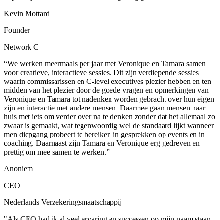
Kevin Mottard
Founder
Network C
“We werken meermaals per jaar met Veronique en Tamara samen
voor creatieve, interactieve sessies. Dit zijn verdiepende sessies
waarin commissarissen en C-level executives plezier hebben en ten
midden van het plezier door de goede vragen en opmerkingen van
Veronique en Tamara tot nadenken worden gebracht over hun eigen
zijn en interactie met andere mensen. Daarmee gaan mensen naar
huis met iets om verder over na te denken zonder dat het allemaal zo
zwaar is gemaakt, wat tegenwoordig wel de standaard lijkt wanneer
men diepgang probeert te bereiken in gesprekken op events en in
coaching. Daarnaast zijn Tamara en Veronique erg gedreven en
prettig om mee samen te werken.”
Anoniem
CEO
Nederlands Verzekeringsmaatschappij
"Als CEO had ik al veel ervaring en successen op mijn naam staan,