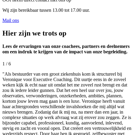
Wij zijn bereikbaar tussen 13.00 tot 17.00 uur.
Mail ons
Hier zijn we trots op
Lees de ervaringen van onze coachees, partners en deelnemers
om een indruk te krijgen van de impact van onze begeleiding.
1
/ 6
"Als bestuurder van een groot ziekenhuis kom ik structureel bij
Veronique voor Executive Coaching. Dit uurtje eens in de zoveel
weken kijk ik echt naar uit omdat het me zoveel rust brengt en dat
zou ik iedere leider gunnen. Dat het een heel uur over jou, jouw
observaties, verwonderingen, onzekerheden, ambities, plannen,
kortom jouw leven mag gaan is een luxe. Veronique heeft vanuit
haar achtergronden verschillende invalshoeken die mij altijd wat
nieuws brengen. Zodanig dat ik mij nu, na meer dan een jaar, in
complexe situaties op werk afvraag wat zij erover zou zeggen. Ze is
bijzonder capabel, professioneel, kundig, aanvoelend, inlevend,
stevig en zacht en vooral open. Dat creëert een vertrouwelijkheid en
wederzijds respect. Door haar ben ik gegroeid, zelfbewuster met