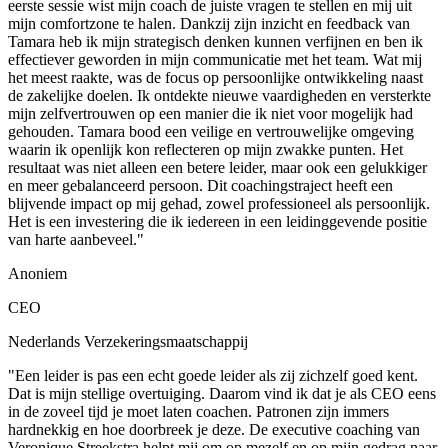
eerste sessie wist mijn coach de juiste vragen te stellen en mij uit
mijn comfortzone te halen. Dankzij zijn inzicht en feedback van
Tamara heb ik mijn strategisch denken kunnen verfijnen en ben ik
effectiever geworden in mijn communicatie met het team. Wat mij
het meest raakte, was de focus op persoonlijke ontwikkeling naast
de zakelijke doelen. Ik ontdekte nieuwe vaardigheden en versterkte
mijn zelfvertrouwen op een manier die ik niet voor mogelijk had
gehouden. Tamara bood een veilige en vertrouwelijke omgeving
waarin ik openlijk kon reflecteren op mijn zwakke punten. Het
resultaat was niet alleen een betere leider, maar ook een gelukkiger
en meer gebalanceerd persoon. Dit coachingstraject heeft een
blijvende impact op mij gehad, zowel professioneel als persoonlijk.
Het is een investering die ik iedereen in een leidinggevende positie
van harte aanbeveel."
Anoniem
CEO
Nederlands Verzekeringsmaatschappij
"Een leider is pas een echt goede leider als zij zichzelf goed kent.
Dat is mijn stellige overtuiging. Daarom vind ik dat je als CEO eens
in de zoveel tijd je moet laten coachen. Patronen zijn immers
hardnekkig en hoe doorbreek je deze. De executive coaching van
Veronique Streekstra helpt mij om op mezelf en op mijn gedrag naar