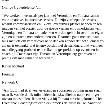
Orange Cyberdefense NL
“We werken meermaals per jaar met Veronique en Tamara samen
voor creatieve, interactieve sessies. Dit zijn verdiepende sessies
waarin commissarissen en C-level executives plezier hebben en ten
midden van het plezier door de goede vragen en opmerkingen van
Veronique en Tamara tot nadenken worden gebracht over hun eigen
zijn en interactie met andere mensen. Daarmee gaan mensen naar
huis met iets om verder over na te denken zonder dat het allemaal zo
zwaar is gemaakt, wat tegenwoordig wel de standaard lijkt wanneer
men diepgang probeert te bereiken in gesprekken op events en in
coaching. Daarnaast zijn Tamara en Veronique erg gedreven en
prettig om mee samen te werken.”
Kevin Mottard
Founder
Network C
"Als CEO had ik al veel ervaring en successen op mijn naam staan,
maar ik voelde dat ik mijn leiderschapskwaliteiten naar een hoger
niveau moest tillen. Ik ben via via bij Tamara terecht gekomen. Het
Executive Coachingstraject bleek precies de juiste keuze. Vanaf de