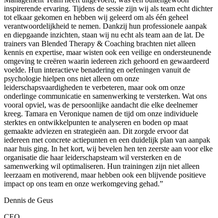
inspirerende ervaring. Tijdens de sessie zijn wij als team echt dichter
tot elkaar gekomen en hebben wij geleerd om als één geheel
verantwoordelijkheid te nemen. Dankzij hun professionele aanpak
en diepgaande inzichten, staan wij nu echt als team aan de lat. De
trainers van Blended Therapy & Coaching brachten niet alleen
kennis en expertise, maar wisten ook een veilige en ondersteunende
omgeving te creëren waarin iedereen zich gehoord en gewaardeerd
voelde. Hun interactieve benadering en oefeningen vanuit de
psychologie hielpen ons niet alleen om onze
leiderschapsvaardigheden te verbeteren, maar ook om onze
onderlinge communicatie en samenwerking te versterken. Wat ons
vooral opviel, was de persoonlijke aandacht die elke deelnemer
kreeg. Tamara en Veronique namen de tijd om onze individuele
sterktes en ontwikkelpunten te analyseren en boden op maat
gemaakte adviezen en strategieën aan. Dit zorgde ervoor dat
iedereen met concrete actiepunten en een duidelijk plan van aanpak
naar huis ging. In het kort, wij bevelen hen ten zeerste aan voor elke
organisatie die haar leiderschapsteam wil versterken en de
samenwerking wil optimaliseren. Hun trainingen zijn niet alleen
leerzaam en motiverend, maar hebben ook een blijvende positieve
impact op ons team en onze werkomgeving gehad.”
Dennis de Geus
CEO