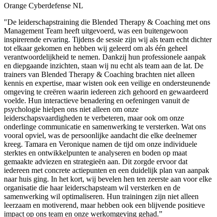
Orange Cyberdefense NL
"De leiderschapstraining die Blended Therapy & Coaching met ons
Management Team heeft uitgevoerd, was een buitengewoon
inspirerende ervaring. Tijdens de sessie zijn wij als team echt dichter
tot elkaar gekomen en hebben wij geleerd om als één geheel
verantwoordelijkheid te nemen. Dankzij hun professionele aanpak
en diepgaande inzichten, staan wij nu echt als team aan de lat. De
trainers van Blended Therapy & Coaching brachten niet alleen
kennis en expertise, maar wisten ook een veilige en ondersteunende
omgeving te creëren waarin iedereen zich gehoord en gewaardeerd
voelde. Hun interactieve benadering en oefeningen vanuit de
psychologie hielpen ons niet alleen om onze
leiderschapsvaardigheden te verbeteren, maar ook om onze
onderlinge communicatie en samenwerking te versterken. Wat ons
vooral opviel, was de persoonlijke aandacht die elke deelnemer
kreeg. Tamara en Veronique namen de tijd om onze individuele
sterktes en ontwikkelpunten te analyseren en boden op maat
gemaakte adviezen en strategieën aan. Dit zorgde ervoor dat
iedereen met concrete actiepunten en een duidelijk plan van aanpak
naar huis ging. In het kort, wij bevelen hen ten zeerste aan voor elke
organisatie die haar leiderschapsteam wil versterken en de
samenwerking wil optimaliseren. Hun trainingen zijn niet alleen
leerzaam en motiverend, maar hebben ook een blijvende positieve
impact op ons team en onze werkomgeving gehad.”