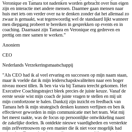
Veronique en Tamara tot nadenken worden gebracht over hun eigen
zijn en interactie met andere mensen. Daarmee gaan mensen naar
huis met iets om verder over na te denken zonder dat het allemaal zo
zwaar is gemaakt, wat tegenwoordig wel de standaard lijkt wanneer
men diepgang probeert te bereiken in gesprekken op events en in
coaching. Daarnaast zijn Tamara en Veronique erg gedreven en
prettig om mee samen te werken.”
Anoniem
CEO
Nederlands Verzekeringsmaatschappij
"Als CEO had ik al veel ervaring en successen op mijn naam staan,
maar ik voelde dat ik mijn leiderschapskwaliteiten naar een hoger
niveau moest tillen. Ik ben via via bij Tamara terecht gekomen. Het
Executive Coachingstraject bleek precies de juiste keuze. Vanaf de
eerste sessie wist mijn coach de juiste vragen te stellen en mij uit
mijn comfortzone te halen. Dankzij zijn inzicht en feedback van
Tamara heb ik mijn strategisch denken kunnen verfijnen en ben ik
effectiever geworden in mijn communicatie met het team. Wat mij
het meest raakte, was de focus op persoonlijke ontwikkeling naast
de zakelijke doelen. Ik ontdekte nieuwe vaardigheden en versterkte
mijn zelfvertrouwen op een manier die ik niet voor mogelijk had