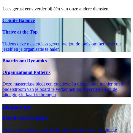
Lees gerust eens verder bij één van onze andere diensten.
C-Suite Balance
Thrive at the Top
Tijdens deze masterclass geven we jou de tools om het beste uit
jezelf en je organisatie te halen
Boardroom Dynamics
Organizational Patterns
Deze masterclass biedt een creatieve én diepgaande manier om de
onderstroom van je board te verkennen en te versterken en de
uitdaging in kaart te brengen
Roadmapping
Boardroom Dynamics
Door een metaforisch landschap te verkennen, krijg je unieke