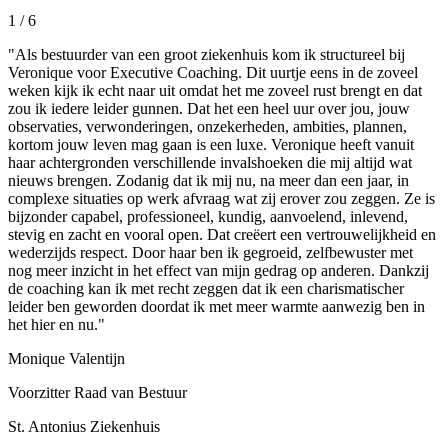
1
/ 6
"Als bestuurder van een groot ziekenhuis kom ik structureel bij
Veronique voor Executive Coaching. Dit uurtje eens in de zoveel
weken kijk ik echt naar uit omdat het me zoveel rust brengt en dat
zou ik iedere leider gunnen. Dat het een heel uur over jou, jouw
observaties, verwonderingen, onzekerheden, ambities, plannen,
kortom jouw leven mag gaan is een luxe. Veronique heeft vanuit
haar achtergronden verschillende invalshoeken die mij altijd wat
nieuws brengen. Zodanig dat ik mij nu, na meer dan een jaar, in
complexe situaties op werk afvraag wat zij erover zou zeggen. Ze is
bijzonder capabel, professioneel, kundig, aanvoelend, inlevend,
stevig en zacht en vooral open. Dat creëert een vertrouwelijkheid en
wederzijds respect. Door haar ben ik gegroeid, zelfbewuster met
nog meer inzicht in het effect van mijn gedrag op anderen. Dankzij
de coaching kan ik met recht zeggen dat ik een charismatischer
leider ben geworden doordat ik met meer warmte aanwezig ben in
het hier en nu."
Monique Valentijn
Voorzitter Raad van Bestuur
St. Antonius Ziekenhuis