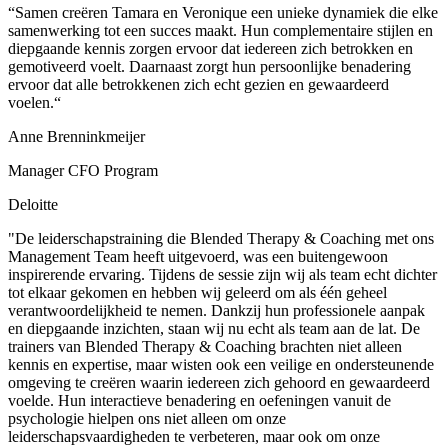
“Samen creëren Tamara en Veronique een unieke dynamiek die elke
samenwerking tot een succes maakt. Hun complementaire stijlen en
diepgaande kennis zorgen ervoor dat iedereen zich betrokken en
gemotiveerd voelt. Daarnaast zorgt hun persoonlijke benadering
ervoor dat alle betrokkenen zich echt gezien en gewaardeerd
voelen.“
Anne Brenninkmeijer
Manager CFO Program
Deloitte
"De leiderschapstraining die Blended Therapy & Coaching met ons
Management Team heeft uitgevoerd, was een buitengewoon
inspirerende ervaring. Tijdens de sessie zijn wij als team echt dichter
tot elkaar gekomen en hebben wij geleerd om als één geheel
verantwoordelijkheid te nemen. Dankzij hun professionele aanpak
en diepgaande inzichten, staan wij nu echt als team aan de lat. De
trainers van Blended Therapy & Coaching brachten niet alleen
kennis en expertise, maar wisten ook een veilige en ondersteunende
omgeving te creëren waarin iedereen zich gehoord en gewaardeerd
voelde. Hun interactieve benadering en oefeningen vanuit de
psychologie hielpen ons niet alleen om onze
leiderschapsvaardigheden te verbeteren, maar ook om onze