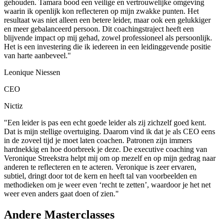
gehouden. Tamara bood een veilige en vertrouwelijke omgeving
waarin ik openlijk kon reflecteren op mijn zwakke punten. Het
resultaat was niet alleen een betere leider, maar ook een gelukkiger
en meer gebalanceerd persoon. Dit coachingstraject heeft een
blijvende impact op mij gehad, zowel professioneel als persoonlijk.
Het is een investering die ik iedereen in een leidinggevende positie
van harte aanbeveel."
Leonique Niessen
CEO
Nictiz
"Een leider is pas een echt goede leider als zij zichzelf goed kent.
Dat is mijn stellige overtuiging. Daarom vind ik dat je als CEO eens
in de zoveel tijd je moet laten coachen. Patronen zijn immers
hardnekkig en hoe doorbreek je deze. De executive coaching van
Veronique Streekstra helpt mij om op mezelf en op mijn gedrag naar
anderen te reflecteren en te acteren. Veronique is zeer ervaren,
subtiel, dringt door tot de kern en heeft tal van voorbeelden en
methodieken om je weer even ‘recht te zetten’, waardoor je het net
weer even anders gaat doen of zien."
Andere Masterclasses