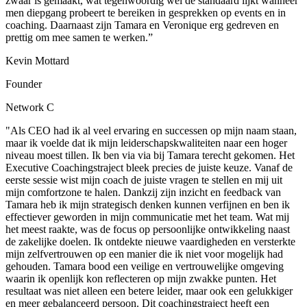
zwaar is gemaakt, wat tegenwoordig wel de standaard lijkt wanneer
men diepgang probeert te bereiken in gesprekken op events en in
coaching. Daarnaast zijn Tamara en Veronique erg gedreven en
prettig om mee samen te werken.”
Kevin Mottard
Founder
Network C
"Als CEO had ik al veel ervaring en successen op mijn naam staan,
maar ik voelde dat ik mijn leiderschapskwaliteiten naar een hoger
niveau moest tillen. Ik ben via via bij Tamara terecht gekomen. Het
Executive Coachingstraject bleek precies de juiste keuze. Vanaf de
eerste sessie wist mijn coach de juiste vragen te stellen en mij uit
mijn comfortzone te halen. Dankzij zijn inzicht en feedback van
Tamara heb ik mijn strategisch denken kunnen verfijnen en ben ik
effectiever geworden in mijn communicatie met het team. Wat mij
het meest raakte, was de focus op persoonlijke ontwikkeling naast
de zakelijke doelen. Ik ontdekte nieuwe vaardigheden en versterkte
mijn zelfvertrouwen op een manier die ik niet voor mogelijk had
gehouden. Tamara bood een veilige en vertrouwelijke omgeving
waarin ik openlijk kon reflecteren op mijn zwakke punten. Het
resultaat was niet alleen een betere leider, maar ook een gelukkiger
en meer gebalanceerd persoon. Dit coachingstraject heeft een