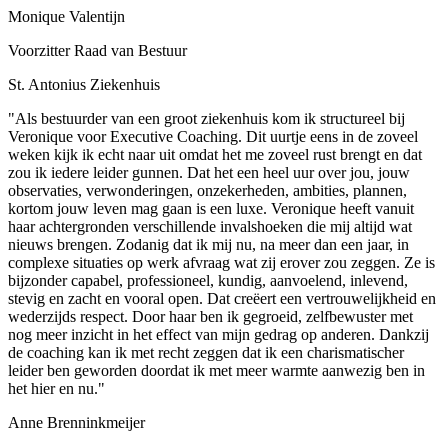
Monique Valentijn
Voorzitter Raad van Bestuur
St. Antonius Ziekenhuis
"Als bestuurder van een groot ziekenhuis kom ik structureel bij
Veronique voor Executive Coaching. Dit uurtje eens in de zoveel
weken kijk ik echt naar uit omdat het me zoveel rust brengt en dat
zou ik iedere leider gunnen. Dat het een heel uur over jou, jouw
observaties, verwonderingen, onzekerheden, ambities, plannen,
kortom jouw leven mag gaan is een luxe. Veronique heeft vanuit
haar achtergronden verschillende invalshoeken die mij altijd wat
nieuws brengen. Zodanig dat ik mij nu, na meer dan een jaar, in
complexe situaties op werk afvraag wat zij erover zou zeggen. Ze is
bijzonder capabel, professioneel, kundig, aanvoelend, inlevend,
stevig en zacht en vooral open. Dat creëert een vertrouwelijkheid en
wederzijds respect. Door haar ben ik gegroeid, zelfbewuster met
nog meer inzicht in het effect van mijn gedrag op anderen. Dankzij
de coaching kan ik met recht zeggen dat ik een charismatischer
leider ben geworden doordat ik met meer warmte aanwezig ben in
het hier en nu."
Anne Brenninkmeijer