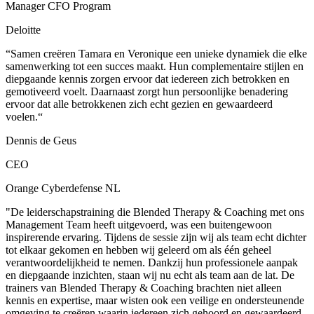
Manager CFO Program
Deloitte
“Samen creëren Tamara en Veronique een unieke dynamiek die elke
samenwerking tot een succes maakt. Hun complementaire stijlen en
diepgaande kennis zorgen ervoor dat iedereen zich betrokken en
gemotiveerd voelt. Daarnaast zorgt hun persoonlijke benadering
ervoor dat alle betrokkenen zich echt gezien en gewaardeerd
voelen.“
Dennis de Geus
CEO
Orange Cyberdefense NL
"De leiderschapstraining die Blended Therapy & Coaching met ons
Management Team heeft uitgevoerd, was een buitengewoon
inspirerende ervaring. Tijdens de sessie zijn wij als team echt dichter
tot elkaar gekomen en hebben wij geleerd om als één geheel
verantwoordelijkheid te nemen. Dankzij hun professionele aanpak
en diepgaande inzichten, staan wij nu echt als team aan de lat. De
trainers van Blended Therapy & Coaching brachten niet alleen
kennis en expertise, maar wisten ook een veilige en ondersteunende
omgeving te creëren waarin iedereen zich gehoord en gewaardeerd