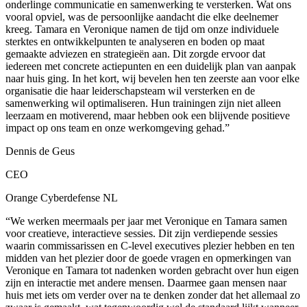
onderlinge communicatie en samenwerking te versterken. Wat ons
vooral opviel, was de persoonlijke aandacht die elke deelnemer
kreeg. Tamara en Veronique namen de tijd om onze individuele
sterktes en ontwikkelpunten te analyseren en boden op maat
gemaakte adviezen en strategieën aan. Dit zorgde ervoor dat
iedereen met concrete actiepunten en een duidelijk plan van aanpak
naar huis ging. In het kort, wij bevelen hen ten zeerste aan voor elke
organisatie die haar leiderschapsteam wil versterken en de
samenwerking wil optimaliseren. Hun trainingen zijn niet alleen
leerzaam en motiverend, maar hebben ook een blijvende positieve
impact op ons team en onze werkomgeving gehad.”
Dennis de Geus
CEO
Orange Cyberdefense NL
“We werken meermaals per jaar met Veronique en Tamara samen
voor creatieve, interactieve sessies. Dit zijn verdiepende sessies
waarin commissarissen en C-level executives plezier hebben en ten
midden van het plezier door de goede vragen en opmerkingen van
Veronique en Tamara tot nadenken worden gebracht over hun eigen
zijn en interactie met andere mensen. Daarmee gaan mensen naar
huis met iets om verder over na te denken zonder dat het allemaal zo